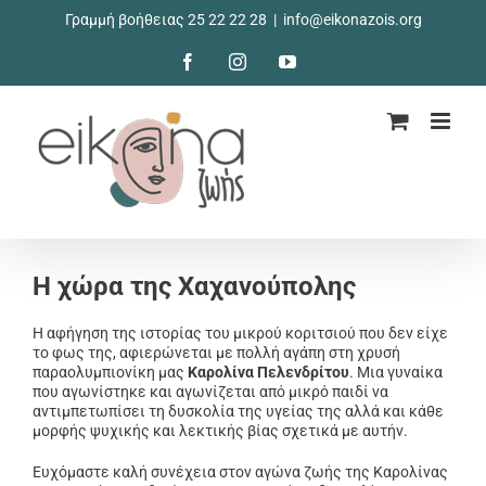
Μετάβαση
Γραμμή βοήθειας 25 22 22 28
|
info@eikonazois.org
στο
περιεχόμενο
Facebook
Instagram
YouTube
Η χώρα της Χαχανούπολης
Η αφήγηση της ιστορίας του μικρού κοριτσιού που δεν είχε
το φως της, αφιερώνεται με πολλή αγάπη στη χρυσή
παραολυμπιονίκη μας
Καρολίνα Πελενδρίτου
. Μια γυναίκα
που αγωνίστηκε και αγωνίζεται από μικρό παιδί να
αντιμπετωπίσει τη δυσκολία της υγείας της αλλά και κάθε
μορφής ψυχικής και λεκτικής βίας σχετικά με αυτήν.
Ευχόμαστε καλή συνέχεια στον αγώνα ζωής της Καρολίνας