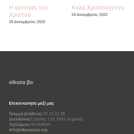
Η γέννηση του
Καλά Χριστούγεννα
Χριστού
24 Δεκεμβρίου, 2022
28 Δεκεμβρίου, 2023
eikona
|
Επικοινώνησε μαζί μας
Γραμμή βοήθειας
25 22 22 28
Διεύθυνση
Ειρήνης 120, 3041 Λεμεσός
Τηλέφωνο
99 969659
info@eikonazois.org