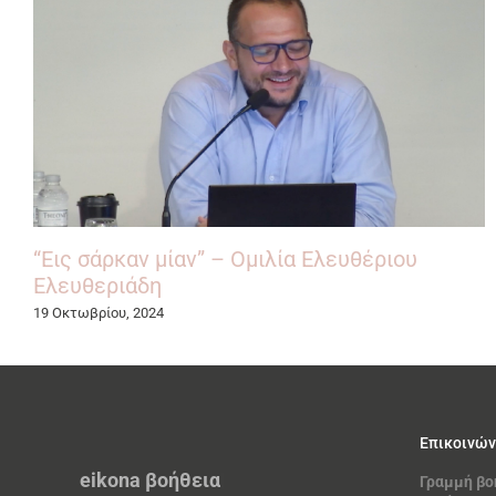
“Εις σάρκαν μίαν” – Ομιλία Ελευθέριου
Ελευθεριάδη
19 Οκτωβρίου, 2024
Επικοινών
eikona
βο
|
Γραμμή βο