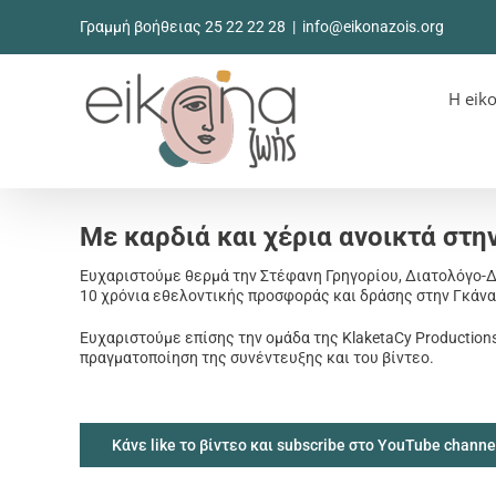
Μετάβαση
Γραμμή βοήθειας 25 22 22 28
|
info@eikonazois.org
στο
περιεχόμενο
Η eik
Με καρδιά και χέρια ανοικτά στη
Ευχαριστούμε θερμά την Στέφανη Γρηγορίου, Διατολόγο-Δ
10 χρόνια εθελοντικής προσφοράς και δράσης στην Γκάνα
Ευχαριστούμε επίσης την ομάδα της KlaketaCy Productions
πραγματοποίηση της συνέντευξης και του βίντεο.
Κάνε like το βίντεο και subscribe στο YouTube channe