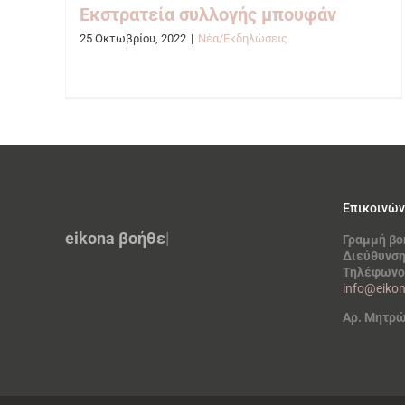
Εκστρατεία συλλογής μπουφάν
25 Οκτωβρίου, 2022
|
Νέα/Εκδηλώσεις
Επικοινών
eikona
βοήθει
|
Γραμμή βο
Διεύθυνσ
Τηλέφωνο
info@eikon
Αρ. Μητρώ