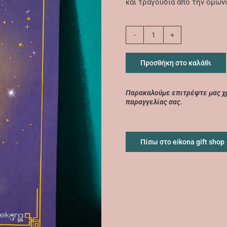
και τραγούδια από την ομών
Όλοι
οι...κακοί
χωράνε!
Προσθήκη στο καλάθι
παραμύθι
ποσότητα
Παρακαλούμε επιτρέψτε μας χρ
παραγγελίας σας.
Πίσω στο eikona gift shop