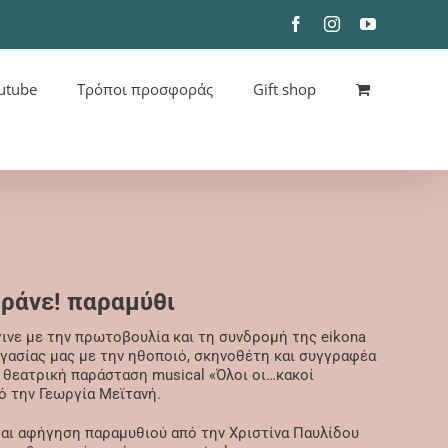
Facebook
Instagram
YouTube
utube
Τρόποι προσφοράς
Gift shop
ράνε! παραμύθι
ινε με την πρωτοβουλία και τη συνδρομή της eikona
γασίας μας με την ηθοποιό, σκηνοθέτη και συγγραφέα
ν θεατρική παράσταση musical «Όλοι οι…κακοί
 την Γεωργία Μεϊτανή.
αι αφήγηση παραμυθιού από την Χριστίνα Παυλίδου