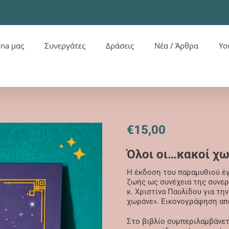
ona μας
Συνεργάτες
Δράσεις
Νέα / Άρθρα
Yo
€
15,00
Όλοι οι…κακοί χω
Η έκδοση του παραμυθιού έγ
ζωής ως συνέχεια της συνερ
κ. Χριστίνα Παυλίδου για τη
χωράνε». Εικονογράφηση από
Στο βιβλίο συμπεριλαμβάνετ