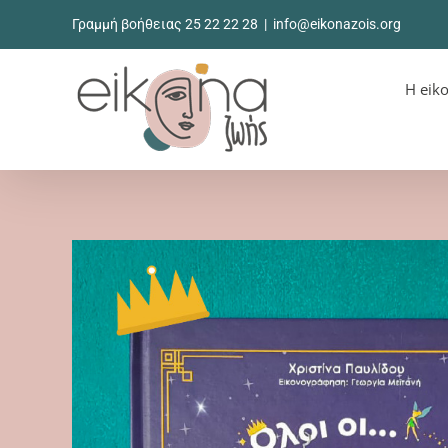
Μετάβαση
Γραμμή βοήθειας 25 22 22 28
|
info@eikonazois.org
στο
περιεχόμενο
Η eik