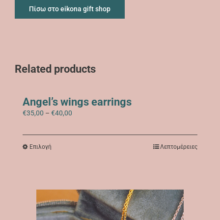
Πίσω στο eikona gift shop
Related products
Angel’s wings earrings
Price
€
35,00
–
€
40,00
range:
€35,00
through
Αυτό
Επιλογή
Λεπτομέρειες
€40,00
το
προϊόν
έχει
πολλαπλές
παραλλαγές.
Οι
επιλογές
μπορούν