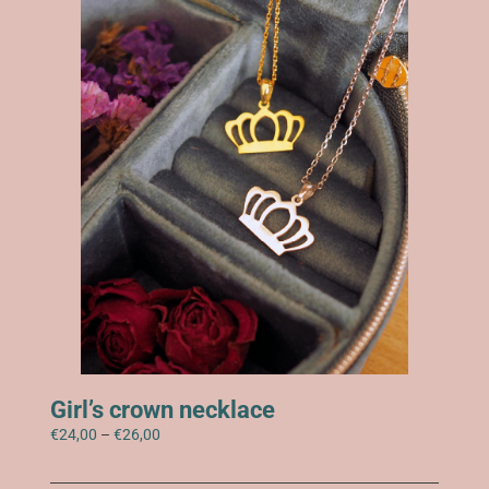
να
επιλεγούν
στη
σελίδα
του
προϊόντος
Girl’s crown necklace
Price
€
24,00
–
€
26,00
range:
€24,00