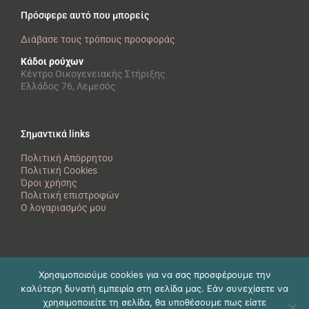
Πρόσφερε αυτό που μπορείς
Διάβασε τους τρόπους προσφοράς
Κάδοι ρούχων
Κέντρο Οικογενειακής Στήριξης
Ελλάδος 76, Λεμεσός
Σημαντικά links
Πολιτική Απόρρητου
Πολιτική Cookies
Όροι χρήσης
Πολιτική επιστροφών
Ο λογαριασμός μου
Χρησιμοποιούμε cookies για να σας προσφέρουμε την
καλύτερη δυνατή εμπειρία στη σελίδα μας. Εάν συνεχίσετε να
χρησιμοποιείτε τη σελίδα, θα υποθέσουμε πως είστε
© eikona ζωής 2025 | All Rights Reserved | Branding and website