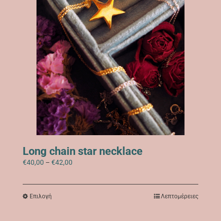
του
προϊόντος
Long chain star necklace
Price
€
40,00
–
€
42,00
range:
€40,00
through
Αυτό
Επιλογή
Λεπτομέρειες
€42,00
το
προϊόν