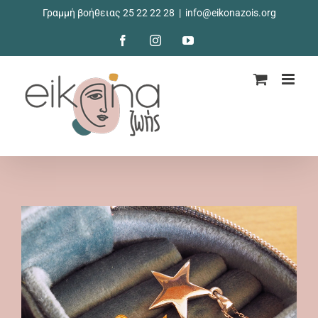
Μετάβαση
Γραμμή βοήθειας 25 22 22 28
|
info@eikonazois.org
στο
περιεχόμενο
Facebook
Instagram
YouTube