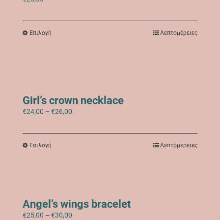
επιλεγούν
στη
σελίδα
Αυτό
Επιλογή
Λεπτομέρειες
του
το
προϊόντος
προϊόν
έχει
πολλαπλές
παραλλαγές.
Οι
επιλογές
Girl’s crown necklace
μπορούν
Price
€
24,00
–
€
26,00
να
range:
επιλεγούν
€24,00
στη
through
σελίδα
Αυτό
Επιλογή
Λεπτομέρειες
€26,00
του
το
προϊόντος
προϊόν
έχει
πολλαπλές
παραλλαγές.
Οι
Angel’s wings bracelet
επιλογές
Price
€
25,00
–
€
30,00
μπορούν