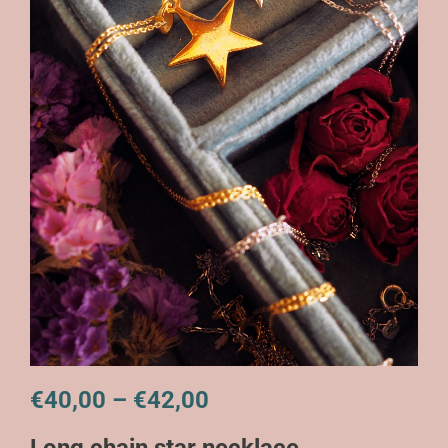
Price
€
40,00
–
€
42,00
range:
Long chain star necklace