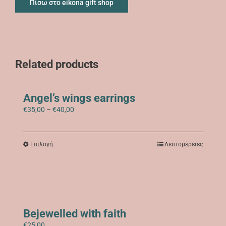
Πίσω στο eikona gift shop
Related products
Angel’s wings earrings
Price
€
35,00
–
€
40,00
range:
€35,00
through
Αυτό
Επιλογή
Λεπτομέρειες
€40,00
το
προϊόν
έχει
πολλαπλές
παραλλαγές.
Οι
επιλογές
Bejewelled with faith
μπορούν
€
25,00
να