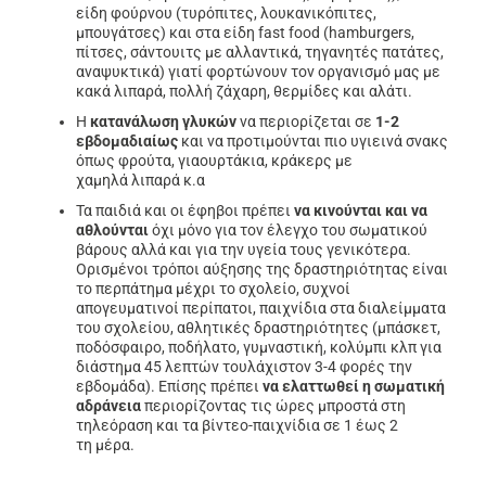
είδη φούρνου (τυρόπιτες, λουκανικόπιτες,
μπουγάτσες) και στα είδη fast food (hamburgers,
πίτσες, σάντουιτς με αλλαντικά, τηγανητές πατάτες,
αναψυκτικά) γιατί φορτώνουν τον οργανισμό μας με
κακά λιπαρά, πολλή ζάχαρη, θερμίδες και αλάτι.
Η
κατανάλωση γλυκών
να περιορίζεται σε
1-2
εβδομαδιαίως
και να προτιμούνται πιο υγιεινά σνακς
όπως φρούτα, γιαουρτάκια, κράκερς με
χαμηλά λιπαρά κ.α
Τα παιδιά και οι έφηβοι πρέπει
να κινούνται και να
αθλούνται
όχι μόνο για τον έλεγχο του σωματικού
βάρους αλλά και για την υγεία τους γενικότερα.
Ορισμένοι τρόποι αύξησης της δραστηριότητας είναι
το περπάτημα μέχρι το σχολείο, συχνοί
απογευματινοί περίπατοι, παιχνίδια στα διαλείμματα
του σχολείου, αθλητικές δραστηριότητες (μπάσκετ,
ποδόσφαιρο, ποδήλατο, γυμναστική, κολύμπι κλπ για
διάστημα 45 λεπτών τουλάχιστον 3-4 φορές την
εβδομάδα). Επίσης πρέπει
να ελαττωθεί η σωματική
αδράνεια
περιορίζοντας τις ώρες μπροστά στη
τηλεόραση και τα βίντεο-παιχνίδια σε 1 έως 2
τη μέρα.