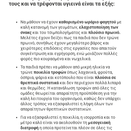
τους και να τρέφονται υγιεινά είναι τα εξής:
Να μάθουν να έχουν
καθορισμένο ωράριο φαγητού
με
καλή κατανομή των γευμάτων,
ελαχιστοποίηση των
σνακς
και του τσιμπολογήματος και
πλούσιο πρωινό.
Μελέτες έχουν δείξει πως τα παιδιά που δεν τρώνε
πρωινό, συνήθως έχουν μεγαλύτερο βάρος και
χειρότερες επιδόσεις στις εργασίες που απαιτούν
συγκέντρωση και εγρήγορση, ενώ μοιάζουν πολλές
φορές πιο κουρασμένα και νωχελικά.
Τα παιδιά πρέπει να μάθουν από μικρή ηλικία να
τρώνε
ποικιλία τροφών
όπως λαχανικά, φρούτα,
όσπρια, ψάρια και κοτόπουλο που είναι
πλούσια σε
θρεπτικά συστατικά
και δεν περιέχουν πολλά λιπαρά
και θερμίδες. Η κατανάλωση τροφών από όλες τις
ομάδες θεωρείται απαραίτητη προϋπόθεση για την
καλή λειτουργία του οργανισμού, καθώς δεν υπάρχει
άλλος τρόπος να εξασφαλιστεί η λήψη όλων των
απαραίτητων θρεπτικών συστατικών.
Για να εξασφαλιστεί η ποικιλία, η ισορροπία και το
μέτρο καλό είναι να ακολουθούν τη
μεσογειακή
διατροφή
η οποία προτείνεται πλέον σε όλες τις