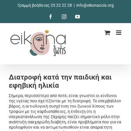
Μετάβαση
Γραμμή βοήθειας 25 22 22 28
|
info@eikonazois.org
στο
περιεχόμενο
Facebook
Instagram
YouTube
Διατροφή κατά την παιδική και
εφηβική ηλικία
Σήμερα, περισσότερο από ποτέ, είναι γνωστοί οι κίνδυνοι
της υγείας που σχετίζονται με τη διατροφή. Το υπερβάλλον
βάρος, η αιτιολογική συσχέτιση του ζωικού λίπους των
τροφών με τις καρδιοπάθειες, η ένδειξη ότι η
υπερκατανάλωση της ζάχαρης παίζει σημαντικό ρόλο στην
ανάπτυξη σακχαρώδη διαβήτη, είναι προβλήματα που για να
προληφθούν και να αντιμετωπισθούν είναι απαραίτητη