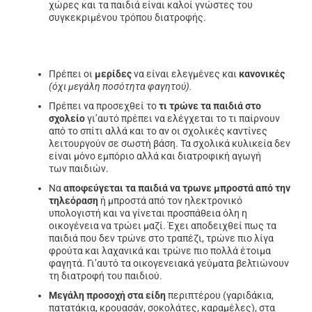
χώρες και τα παιδιά είναι καλοί γνώστες του
συγκεκριμένου τρόπου διατροφής.
Πρέπει οι
μερίδες
να είναι ελεγμένες και
κανονικές
(όχι μεγάλη ποσότητα φαγητού).
Πρέπει να προσεχθεί το
τι τρώνε τα παιδιά στο
σχολείο
γι’αυτό πρέπει να ελέγχεται το τι παίρνουν
από το σπίτι αλλά και το αν οι σχολικές καντίνες
λειτουργούν σε σωστή βάση. Τα σχολικά κυλικεία δεν
είναι μόνο εμπόριο αλλά και διατροφική αγωγή
των παιδιών.
Να
αποφεύγεται τα παιδιά να τρωνε μπροστά από την
τηλεόραση
ή μπροστά από τον ηλεκτρονικό
υπολογιστή και να γίνεται προσπάθεια όλη η
οικογένεια να τρώει μαζί. Έχει αποδειχθεί πως τα
παιδιά που δεν τρώνε στο τραπέζι, τρώνε πιο λίγα
φρούτα και λαχανικά και τρώνε πιο πολλά έτοιμα
φαγητά. Γι’αυτό τα οικογενειακά γεύματα βελτιώνουν
τη διατροφή του παιδιού.
Μεγάλη προσοχή στα είδη
περιπτέρου (γαριδάκια,
πατατάκια, κρουασάν, σοκολάτες, καραμέλες), στα