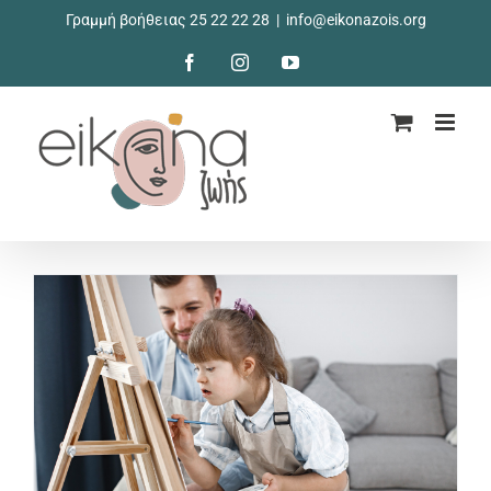
Μετάβαση
Γραμμή βοήθειας 25 22 22 28
|
info@eikonazois.org
στο
περιεχόμενο
Facebook
Instagram
YouTube